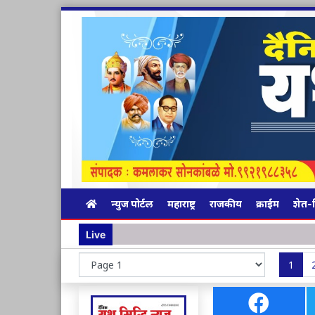
न्युज पोर्टल
महाराष्ट्र
राजकीय
क्राईम
शेत-
Live
1