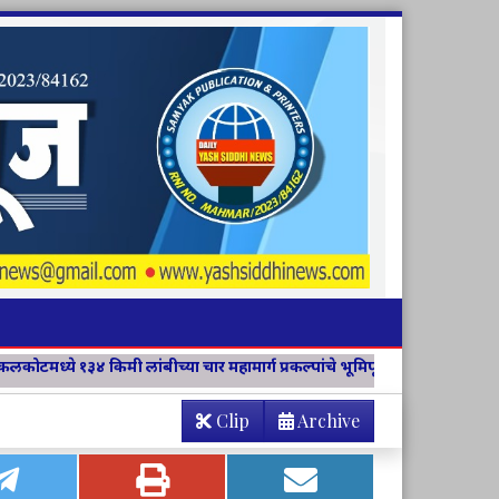
्या चार महामार्ग प्रकल्पांचे भूमिपूजन
विवेक विचार मंच जिल्हा संयोजिका
Clip
Archive