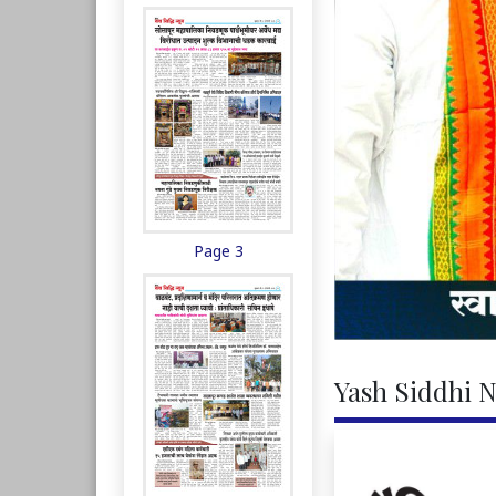
Page 3
Yash Siddhi N