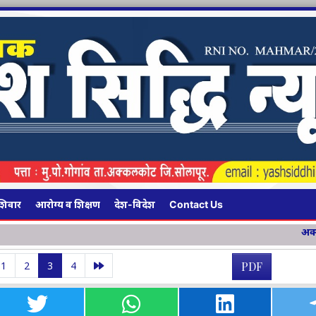
शिवार
आरोग्य व शिक्षण
देश-विदेश
Contact Us
अक्कलकोटमध्ये १३४ किमी ला
1
2
3
4
PDF