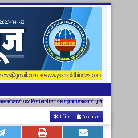
ंबीच्या चार महामार्ग प्रकल्पांचे भूमिपूजन
विवेक विचार मंच जिल्हा संयोज
Clip
Archive