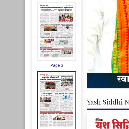
Page 3
Yash Siddhi N