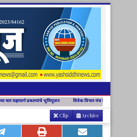
मिपूजन
विवेक विचार मंच जिल्हा संयोजिकापदी अश्विनी चव्हाण
वसंत 
Clip
Archive