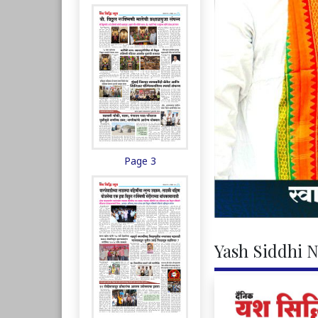
Page 3
Yash Siddhi N