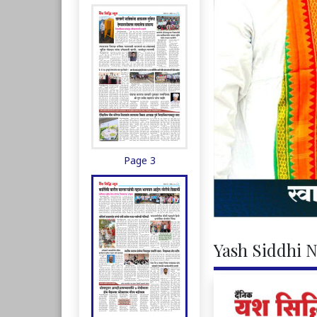
Page 3
Yash Siddhi N