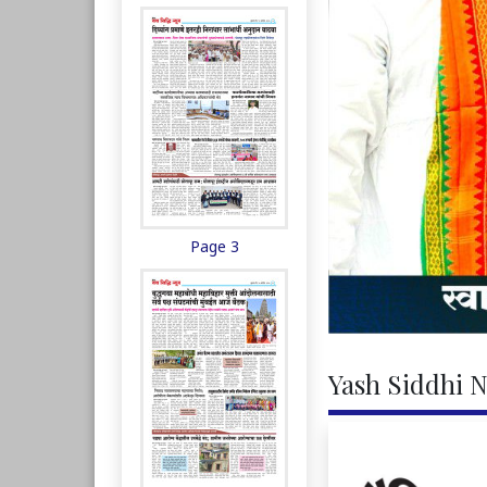
Page 3
Yash Siddhi N