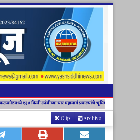
या चार महामार्ग प्रकल्पांचे भूमिपूजन
विवेक विचार मंच जिल्हा संयोजिकाप
Clip
Archive