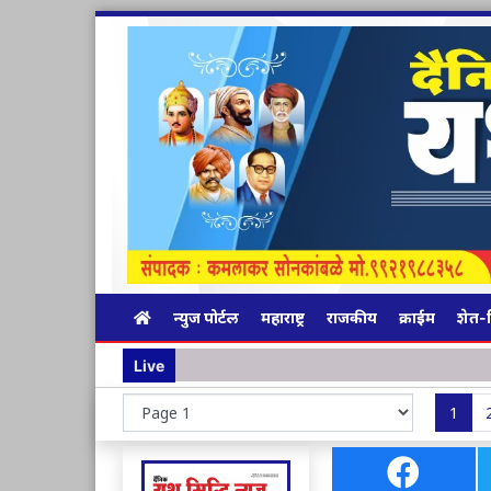
न्युज पोर्टल
महाराष्ट्र
राजकीय
क्राईम
शेत-
Live
1