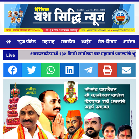
न्युज पोर्टल
महाराष्ट्र
राजकीय
क्राईम
शेत-शिवार
आरोग्य व
अक्कलकोटमध्ये १३४ किमी लांबीच्या चार महामार्ग प्रकल्पांचे भूमि
Live