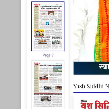
Page 3
Yash Siddhi N