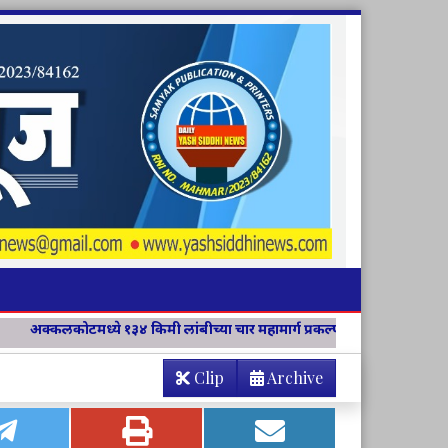
ी लांबीच्या चार महामार्ग प्रकल्पांचे भूमिपूजन
विवेक विचार मंच जिल्हा स
Clip
Archive