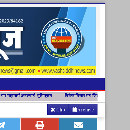
पूजन
विवेक विचार मंच जिल्हा संयोजिकापदी अश्विनी चव्हाण
वसंत अंब
Clip
Archive