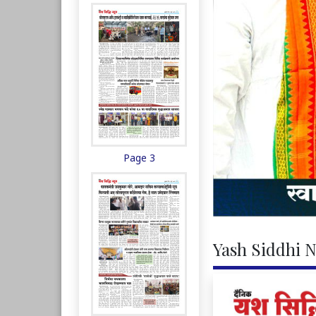
Page 3
Yash Siddhi N