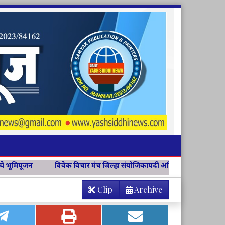
विचार मंच जिल्हा संयोजिकापदी अश्विनी चव्हाण
वसंत अंबाजी भांगे यांच्या स
Clip
Archive