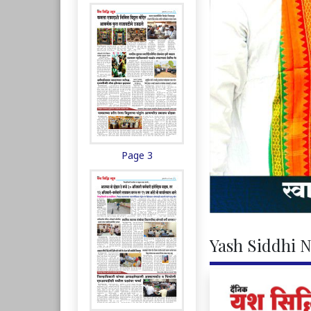
Page 3
Yash Siddhi N