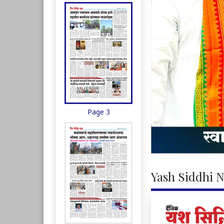
Page 3
Yash Siddhi N