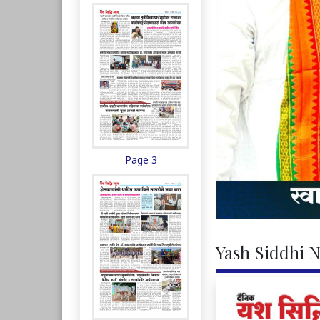
Page 3
Yash Siddhi N