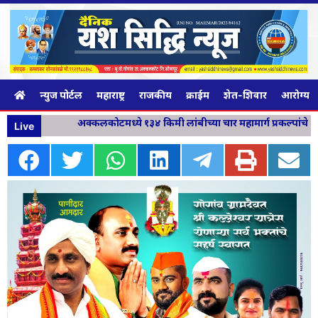
न्युज पोर्टल
महाराष्ट्र
राजकीय
क्राईम
शेत-शिवार
आरोग्य व
अक्कलकोटमध्ये १३४ किमी लांबीच्या चार महामार्ग प्रकल्पांचे भू
Live