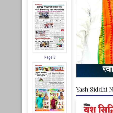
Page 3
Yash Siddhi N