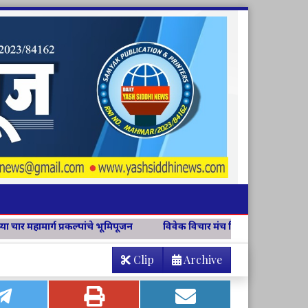
ूमिपूजन
विवेक विचार मंच जिल्हा संयोजिकापदी अश्विनी चव्हाण
वसंत
Clip
Archive